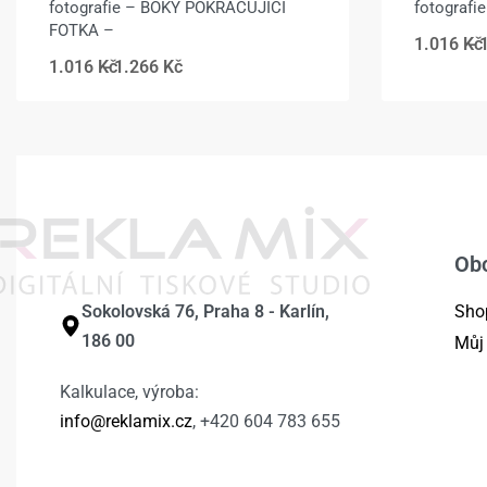
fotografie – BOKY POKRAČUJÍCÍ
fotograf
FOTKA –
1.016
Kč
1.016
Kč
1.266
Kč
Ob
Sokolovská 76, Praha 8 - Karlín,
Sho
186 00
Můj
Kalkulace, výroba:
info@reklamix.cz
, +420 604 783 655