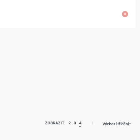
0
ZOBRAZIT
2
3
4
Výchozí třídění