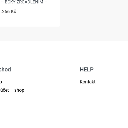
ie – BOKY ZRCADLENÍM –
1.266
Kč
chod
HELP
p
Kontakt
 účet – shop