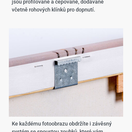
jsou profilované a čepované, dodávané
včetně rohových klínků pro dopnutí.
Ke každému fotoobrazu obdržíte i závěsný
systém se spoustou zoubků, které vám