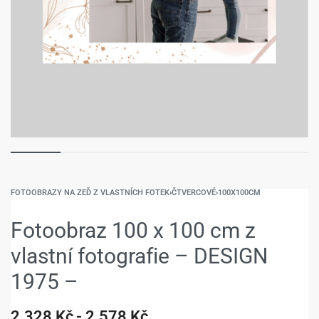
FOTOOBRAZY NA ZEĎ Z VLASTNÍCH FOTEK
›
ČTVERCOVÉ
›
100X100CM
Fotoobraz 100 x 100 cm z
vlastní fotografie – DESIGN
1975 –
2.328
Kč
2.578
Kč