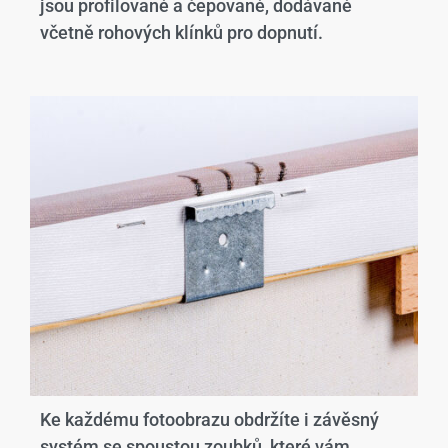
jsou profilované a čepované, dodávané
včetně rohových klínků pro dopnutí.
Ke každému fotoobrazu obdržíte i závěsný
systém se spoustou zoubků, které vám