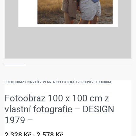
FOTOOBRAZY NA ZEĎ Z VLASTNÍCH FOTEK
›
ČTVERCOVÉ
›
100X100CM
Fotoobraz 100 x 100 cm z
vlastní fotografie – DESIGN
1979 –
2.328
Kč
2.578
Kč