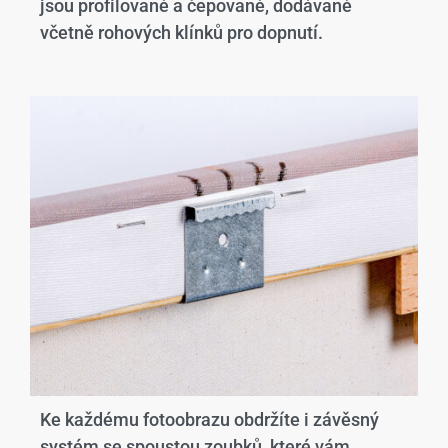
jsou profilované a čepované, dodávané
včetně rohových klínků pro dopnutí.
Ke každému fotoobrazu obdržíte i závěsný
systém se spoustou zoubků, které vám