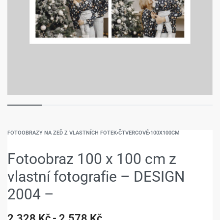
FOTOOBRAZY NA ZEĎ Z VLASTNÍCH FOTEK
›
ČTVERCOVÉ
›
100X100CM
Fotoobraz 100 x 100 cm z
vlastní fotografie – DESIGN
2004 –
2.328
Kč
2.578
Kč