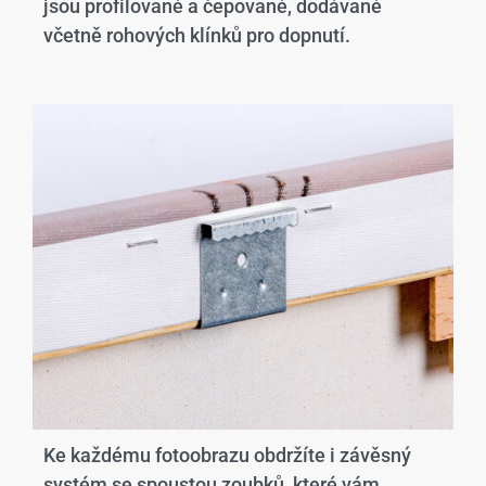
jsou profilované a čepované, dodávané
včetně rohových klínků pro dopnutí.
Ke každému fotoobrazu obdržíte i závěsný
systém se spoustou zoubků, které vám