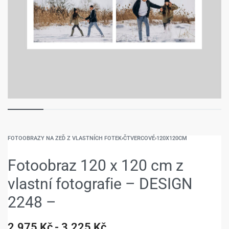
FOTOOBRAZY NA ZEĎ Z VLASTNÍCH FOTEK
›
ČTVERCOVÉ
›
120X120CM
Fotoobraz 120 x 120 cm z
vlastní fotografie – DESIGN
2248 –
2.975
Kč
3.225
Kč