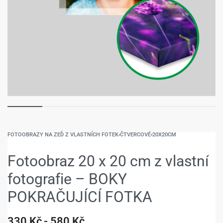
FOTOOBRAZY NA ZEĎ Z VLASTNÍCH FOTEK
›
ČTVERCOVÉ
›
20X20CM
Fotoobraz 20 x 20 cm z vlastní
fotografie – BOKY
POKRAČUJÍCÍ FOTKA
330
Kč
580
Kč