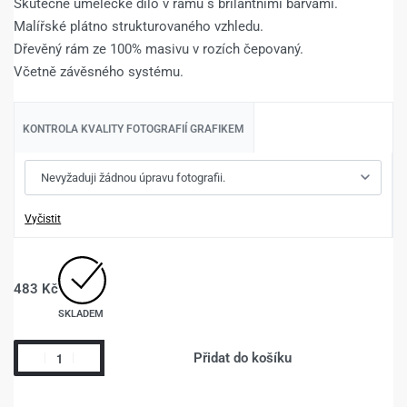
Skutečné umělecké dílo v rámu s brilantními barvami.
Malířské plátno strukturovaného vzhledu.
Dřevěný rám ze 100% masivu v rozích čepovaný.
Včetně závěsného systému.
KONTROLA KVALITY FOTOGRAFIÍ GRAFIKEM
Vyčistit
483
Kč
SKLADEM
Přidat do košíku