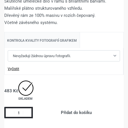
Skutečné umělecké dílo v rámu s brilantními barvami.
Malířské plátno strukturovaného vzhledu.
Dřevěný rám ze 100% masivu v rozích čepovaný.
Včetně závěsného systému.
KONTROLA KVALITY FOTOGRAFIÍ GRAFIKEM
Vyčistit
483
Kč
SKLADEM
Přidat do košíku