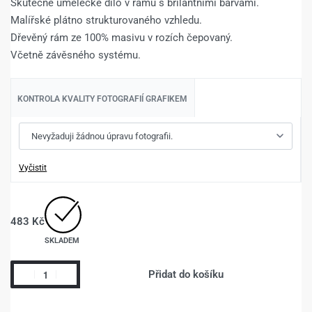
Skutečné umělecké dílo v rámu s brilantními barvami.
Malířské plátno strukturovaného vzhledu.
Dřevěný rám ze 100% masivu v rozích čepovaný.
Včetně závěsného systému.
KONTROLA KVALITY FOTOGRAFIÍ GRAFIKEM
Vyčistit
483
Kč
SKLADEM
Přidat do košíku