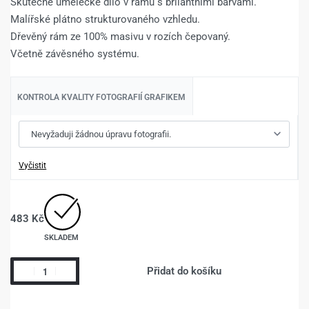
Skutečné umělecké dílo v rámu s brilantními barvami.
Malířské plátno strukturovaného vzhledu.
Dřevěný rám ze 100% masivu v rozích čepovaný.
Včetně závěsného systému.
KONTROLA KVALITY FOTOGRAFIÍ GRAFIKEM
Vyčistit
483
Kč
SKLADEM
Přidat do košíku