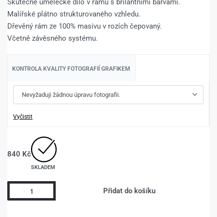
Skutečné umělecké dílo v rámu s brilantními barvami.
Malířské plátno strukturovaného vzhledu.
Dřevěný rám ze 100% masivu v rozích čepovaný.
Včetně závěsného systému.
KONTROLA KVALITY FOTOGRAFIÍ GRAFIKEM
Vyčistit
840
Kč
SKLADEM
Přidat do košíku