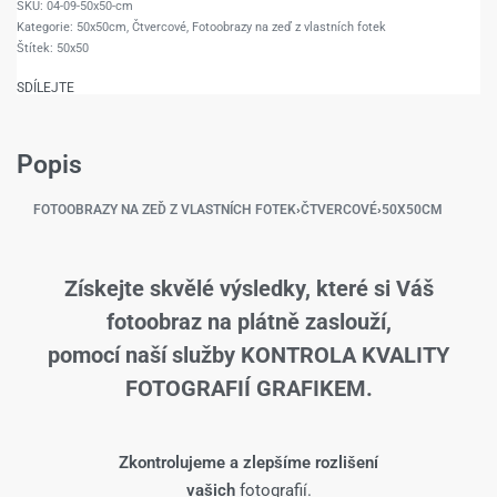
04-09-50x50-cm
Kategorie:
50x50cm
,
Čtvercové
,
Fotoobrazy na zeď z vlastních fotek
Štítek:
50x50
SDÍLEJTE
Popis
FOTOOBRAZY NA ZEĎ Z VLASTNÍCH FOTEK
›
ČTVERCOVÉ
›
50X50CM
Získejte skvělé výsledky, které si Váš
fotoobraz na plátně zaslouží,
pomocí naší služby KONTROLA KVALITY
FOTOGRAFIÍ GRAFIKEM.
Zkontrolujeme a zlepšíme rozlišení
vašich
fotografií.