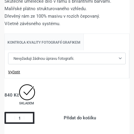
Skutečné umělecké dílo v rámu s brilantními barvami.
Malířské plátno strukturovaného vzhledu.
Dřevěný rám ze 100% masivu v rozích čepovaný.
Včetně závěsného systému.
KONTROLA KVALITY FOTOGRAFIÍ GRAFIKEM
Vyčistit
840
Kč
SKLADEM
Přidat do košíku