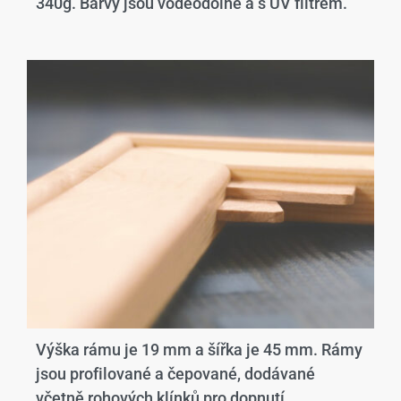
340g. Barvy jsou voděodolné a s UV filtrem.
Výška rámu je 19 mm a šířka je 45 mm. Rámy
jsou profilované a čepované, dodávané
včetně rohových klínků pro dopnutí.