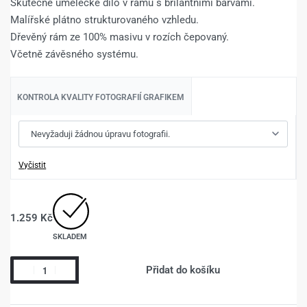
Skutečné umělecké dílo v rámu s brilantními barvami.
Malířské plátno strukturovaného vzhledu.
Dřevěný rám ze 100% masivu v rozích čepovaný.
Včetně závěsného systému.
KONTROLA KVALITY FOTOGRAFIÍ GRAFIKEM
Vyčistit
1.259
Kč
SKLADEM
Přidat do košíku