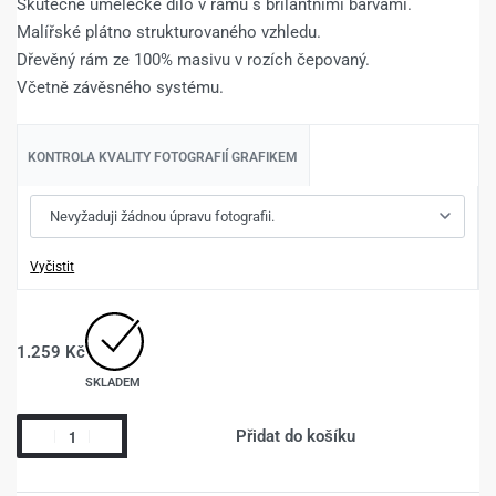
Skutečné umělecké dílo v rámu s brilantními barvami.
Malířské plátno strukturovaného vzhledu.
Dřevěný rám ze 100% masivu v rozích čepovaný.
Včetně závěsného systému.
KONTROLA KVALITY FOTOGRAFIÍ GRAFIKEM
Vyčistit
1.259
Kč
SKLADEM
Přidat do košíku