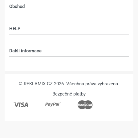
DESIGN 1398 –
DESIGN 1406 –
Sokolovská 76, Praha 8 - Karlín,
186 00
1.259
Kč
1.509
Kč
1.259
Kč
1.509
Kč
Výběr možností
Výběr možností
Kalkulace, výroba:
info@reklamix.cz
, +420 604 783 655
Obchod
Shop
HELP
Můj účet – shop
Kontakt
Další informace
Technologie
VŠEOBECNÉ OBCHODNÍ PODMÍNKY