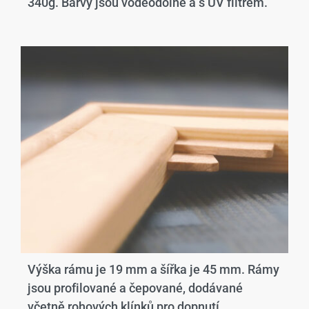
340g. Barvy jsou voděodolné a s UV filtrem.
Výška rámu je 19 mm a šířka je 45 mm. Rámy
jsou profilované a čepované, dodávané
včetně rohových klínků pro dopnutí.