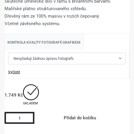
Skutečné umělecké dílo v rámu s brilantními barvami.
Malířské plátno strukturovaného vzhledu.
Dřevěný rám ze 100% masivu v rozích čepovaný.
Včetně závěsného systému.
KONTROLA KVALITY FOTOGRAFIÍ GRAFIKEM
Vyčistit
1.749
Kč
SKLADEM
Přidat do košíku