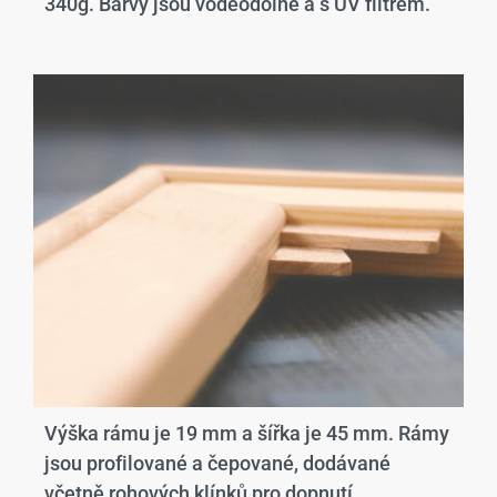
340g. Barvy jsou voděodolné a s UV filtrem.
Výška rámu je 19 mm a šířka je 45 mm. Rámy
jsou profilované a čepované, dodávané
včetně rohových klínků pro dopnutí.