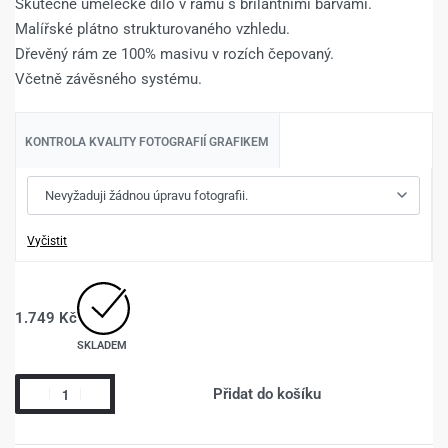
Skutečné umělecké dílo v rámu s brilantními barvami.
Malířské plátno strukturovaného vzhledu.
Dřevěný rám ze 100% masivu v rozích čepovaný.
Včetně závěsného systému.
KONTROLA KVALITY FOTOGRAFIÍ GRAFIKEM
Vyčistit
1.749
Kč
SKLADEM
Přidat do košíku