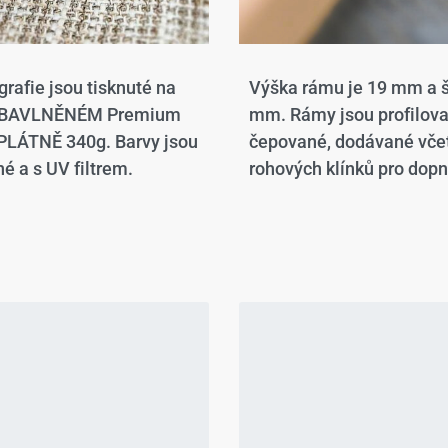
grafie jsou tisknuté na
Výška rámu je 19 mm a š
 BAVLNĚNÉM Premium
mm. Rámy jsou profilov
LÁTNĚ 340g. Barvy jsou
čepované, dodávané vče
é a s UV filtrem.
rohových klínků pro dopn