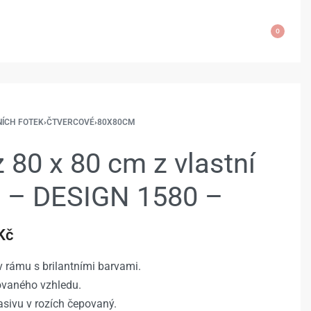
0
NÍCH FOTEK
›
ČTVERCOVÉ
›
80X80CM
 80 x 80 cm z vlastní
e – DESIGN 1580 –
Kč
 rámu s brilantními barvami.
rovaného vzhledu.
sivu v rozích čepovaný.