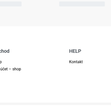
chod
HELP
p
Kontakt
 účet – shop