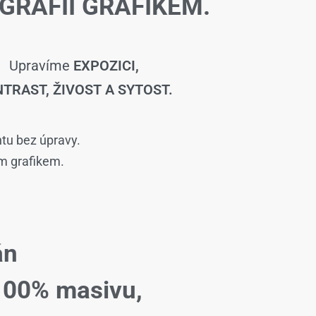
GRAFIÍ GRAFIKEM.
Upravíme
EXPOZICI,
TRAST, ŽIVOST A SYTOST.
ntu bez úpravy.
ím grafikem.
án
100% masivu,