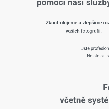
pomocí naší slu
Zkontrolujeme a zlepšíme roz
vašich
fotografií.
Jste profesion
Nejste si j
F
včetně syst