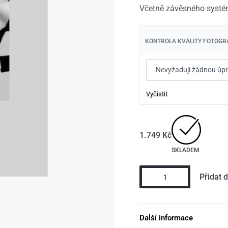
1.749
1.749
Kč
Kč
1.999
1.999
Kč
Kč
Včetně závěsného systé
KONTROLA KVALITY FOTOGRA
Vyčistit
1.749
Kč
SKLADEM
Přidat 
Další informace