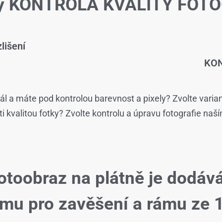
žby KONTROLA KVALITY FOTO
lišení
KON
ál a máte pod kontrolou barevnost a pixely? Zvolte varia
isti kvalitou fotky? Zvolte kontrolu a úpravu fotografie naš
otoobraz na plátně je dodáv
ému pro zavěšení a rámu ze 