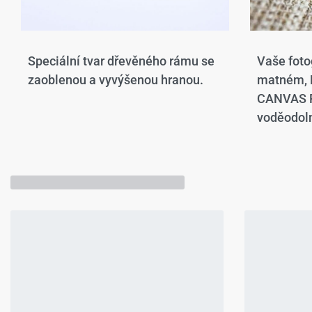
Speciální tvar dřevěného rámu se
Vaše foto
zaoblenou a vyvýšenou hranou.​
matném,
CANVAS P
voděodoln