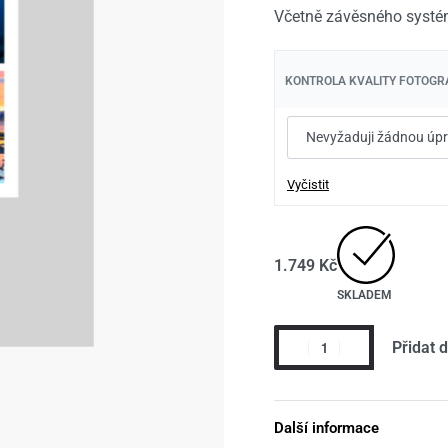
1.749
1.749
Kč
Kč
1.999
1.999
Kč
Kč
Včetně závěsného systé
KONTROLA KVALITY FOTOGRA
Vyčistit
1.749
Kč
SKLADEM
Přidat 
Další informace