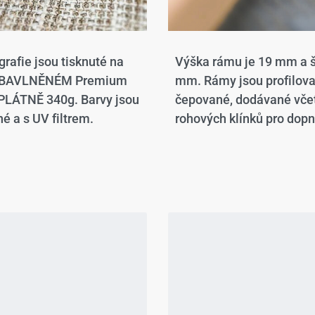
grafie jsou tisknuté na
Výška rámu je 19 mm a š
 BAVLNĚNÉM Premium
mm. Rámy jsou profilov
LÁTNĚ 340g. Barvy jsou
čepované, dodávané vče
é a s UV filtrem.
rohových klínků pro dopn