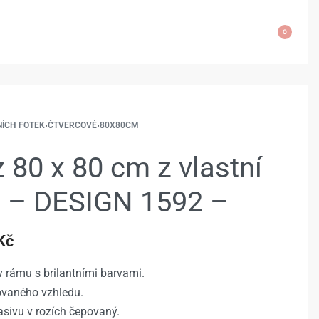
0
NÍCH FOTEK
›
ČTVERCOVÉ
›
80X80CM
 80 x 80 cm z vlastní
e – DESIGN 1592 –
Kč
 rámu s brilantními barvami.
rovaného vzhledu.
sivu v rozích čepovaný.