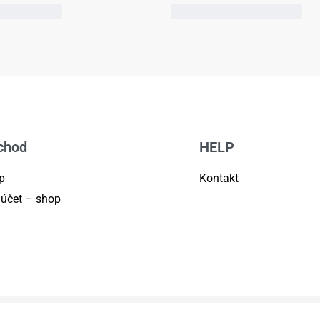
chod
HELP
p
Kontakt
 účet – shop