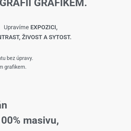
GRAFIÍ GRAFIKEM.
Upravíme
EXPOZICI,
TRAST, ŽIVOST A SYTOST.
ntu bez úpravy.
ím grafikem.
án
100% masivu,