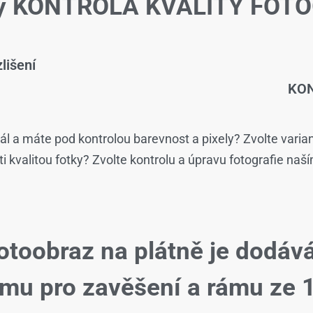
žby KONTROLA KVALITY FOTO
lišení
KON
ál a máte pod kontrolou barevnost a pixely? Zvolte varia
isti kvalitou fotky? Zvolte kontrolu a úpravu fotografie naš
otoobraz na plátně je dodáv
ému pro zavěšení a rámu ze 