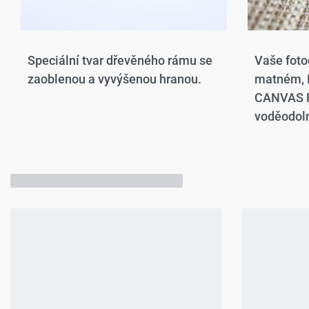
Speciální tvar dřevěného rámu se
Vaše foto
zaoblenou a vyvýšenou hranou.​
matném,
CANVAS P
voděodoln