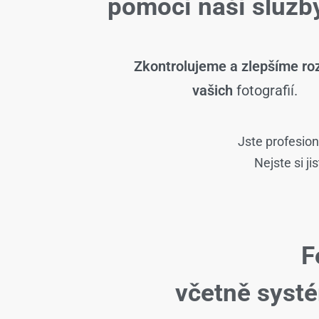
pomocí naší slu
Zkontrolujeme a zlepšíme roz
vašich
fotografií.
Jste profesion
Nejste si j
F
včetně syst