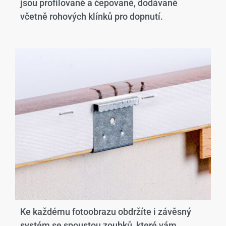
jsou profilované a čepované, dodávané
včetně rohových klínků pro dopnutí.
Ke každému fotoobrazu obdržíte i závěsný
systém se spoustou zoubků, které vám