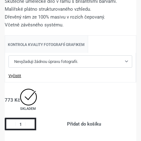
Skutečné umělecké dílo v rámu s brilantními barvami.
Malířské plátno strukturovaného vzhledu.
Dřevěný rám ze 100% masivu v rozích čepovaný.
Včetně závěsného systému.
KONTROLA KVALITY FOTOGRAFIÍ GRAFIKEM
Vyčistit
773
Kč
SKLADEM
Přidat do košíku