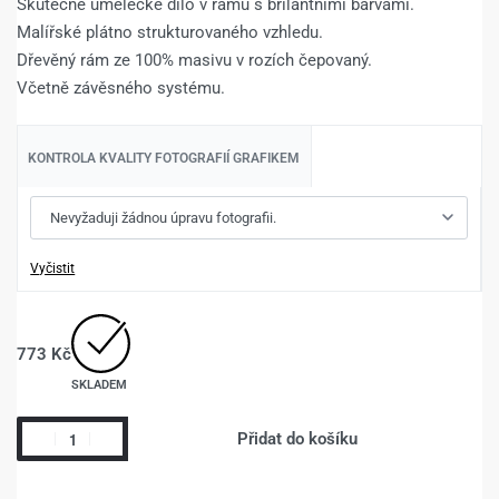
Skutečné umělecké dílo v rámu s brilantními barvami.
Malířské plátno strukturovaného vzhledu.
Dřevěný rám ze 100% masivu v rozích čepovaný.
Včetně závěsného systému.
KONTROLA KVALITY FOTOGRAFIÍ GRAFIKEM
Vyčistit
773
Kč
SKLADEM
Přidat do košíku