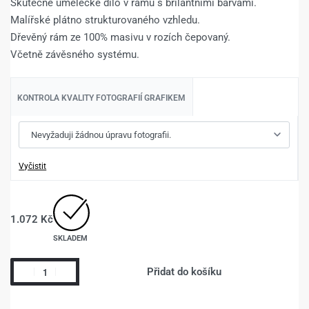
Skutečné umělecké dílo v rámu s brilantními barvami.
Malířské plátno strukturovaného vzhledu.
Dřevěný rám ze 100% masivu v rozích čepovaný.
Včetně závěsného systému.
KONTROLA KVALITY FOTOGRAFIÍ GRAFIKEM
Vyčistit
1.072
Kč
SKLADEM
Přidat do košíku