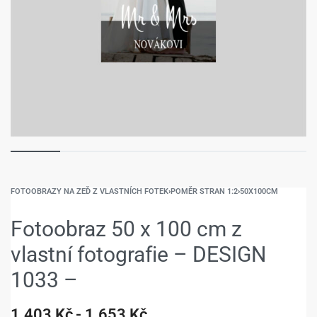
FOTOOBRAZY NA ZEĎ Z VLASTNÍCH FOTEK
›
POMĚR STRAN 1:2
›
50X100CM
Fotoobraz 50 x 100 cm z
vlastní fotografie – DESIGN
1033 –
1.403
Kč
1.653
Kč