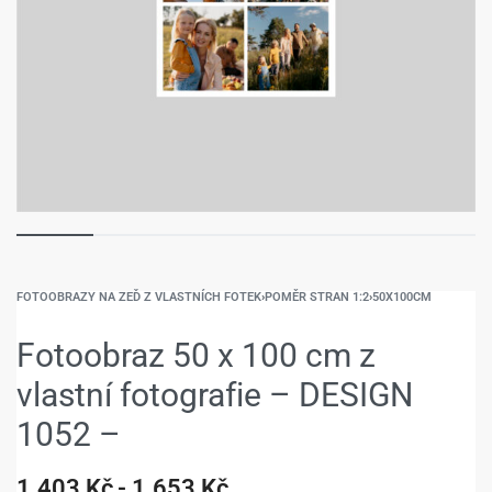
FOTOOBRAZY NA ZEĎ Z VLASTNÍCH FOTEK
›
POMĚR STRAN 1:2
›
50X100CM
Fotoobraz 50 x 100 cm z
vlastní fotografie – DESIGN
1052 –
1.403
Kč
1.653
Kč