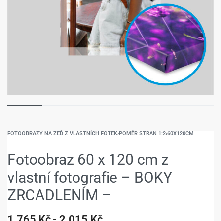
FOTOOBRAZY NA ZEĎ Z VLASTNÍCH FOTEK
›
POMĚR STRAN 1:2
›
60X120CM
Fotoobraz 60 x 120 cm z
vlastní fotografie – BOKY
ZRCADLENÍM –
1.765
Kč
2.015
Kč