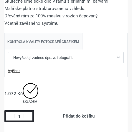
Skutečné umělecké dílo v rámu s brilantními barvami.
Malířské plátno strukturovaného vzhledu.
Dřevěný rám ze 100% masivu v rozích čepovaný.
Včetně závěsného systému.
KONTROLA KVALITY FOTOGRAFIÍ GRAFIKEM
Vyčistit
1.072
Kč
SKLADEM
Přidat do košíku