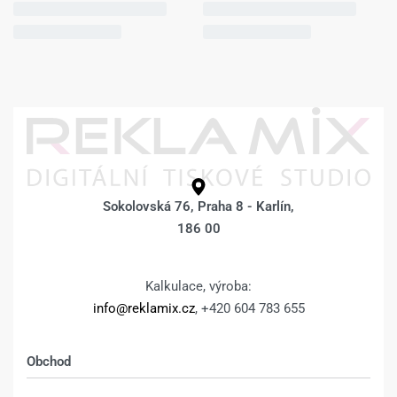
Fotoobraz 80 x 40
Fotoobraz 80 x 40
cm z vlastní
cm z vlastní
fotografie – BOKY
fotografie – BOKY
ZRCADLENÍM –
POKRAČUJÍCÍ
FOTKA –
1.072
Kč
1.322
Kč
Výběr možností
1.072
Kč
1.322
Kč
Výběr možností
Fotoobraz 80 x 40
Fotoobraz 80 x 40
cm z vlastní
cm z vlastní
fotografie –
fotografie –
DESIGN 1511 –
DESIGN 1519 –
Sokolovská 76, Praha 8 - Karlín,