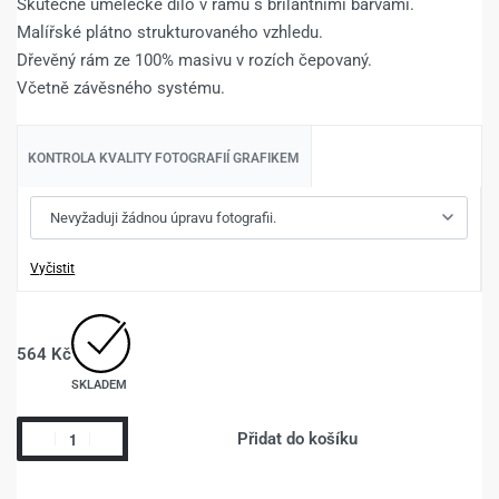
Skutečné umělecké dílo v rámu s brilantními barvami.
Malířské plátno strukturovaného vzhledu.
Dřevěný rám ze 100% masivu v rozích čepovaný.
Včetně závěsného systému.
KONTROLA KVALITY FOTOGRAFIÍ GRAFIKEM
Vyčistit
564
Kč
SKLADEM
Přidat do košíku