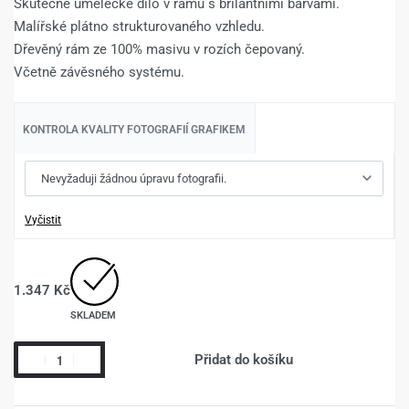
Skutečné umělecké dílo v rámu s brilantními barvami.
Malířské plátno strukturovaného vzhledu.
Dřevěný rám ze 100% masivu v rozích čepovaný.
Včetně závěsného systému.
KONTROLA KVALITY FOTOGRAFIÍ GRAFIKEM
Vyčistit
1.347
Kč
SKLADEM
Přidat do košíku