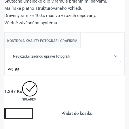
Skutečné umělecké dílo v rámu s brilantními barvami.
Malířské plátno strukturovaného vzhledu.
Dřevěný rám ze 100% masivu v rozích čepovaný.
Včetně závěsného systému.
KONTROLA KVALITY FOTOGRAFIÍ GRAFIKEM
Vyčistit
1.347
Kč
SKLADEM
Přidat do košíku