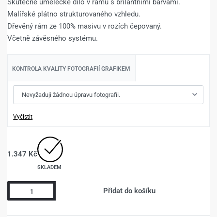
Skutečné umělecké dílo v rámu s brilantními barvami.
Malířské plátno strukturovaného vzhledu.
Dřevěný rám ze 100% masivu v rozích čepovaný.
Včetně závěsného systému.
KONTROLA KVALITY FOTOGRAFIÍ GRAFIKEM
Vyčistit
1.347
Kč
SKLADEM
Přidat do košíku