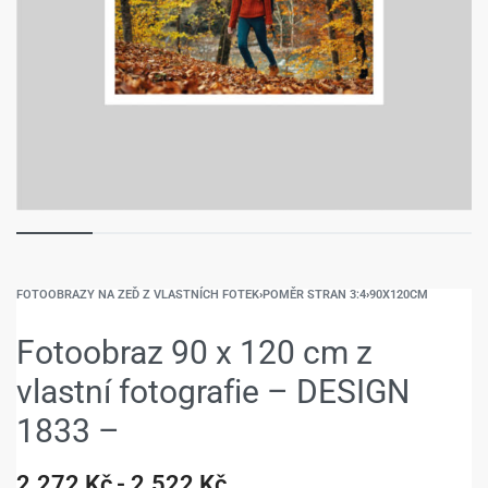
FOTOOBRAZY NA ZEĎ Z VLASTNÍCH FOTEK
›
POMĚR STRAN 3:4
›
90X120CM
Fotoobraz 90 x 120 cm z
vlastní fotografie – DESIGN
1833 –
2.272
Kč
2.522
Kč