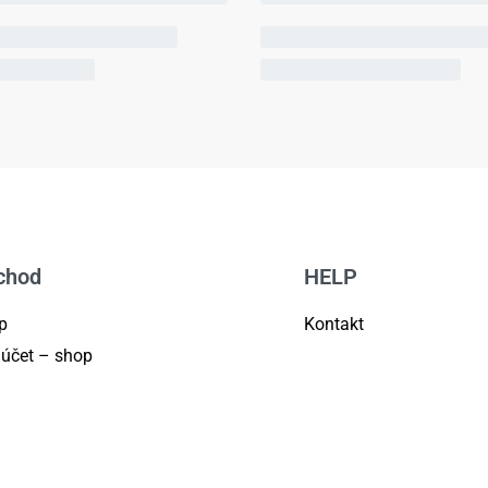
chod
HELP
p
Kontakt
 účet – shop