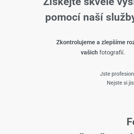
Získejte skvělé výs
pomocí naší slu
Zkontrolujeme a zlepšíme roz
vašich
fotografií.
Jste profesion
Nejste si j
F