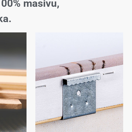
100% masivu,
ka.