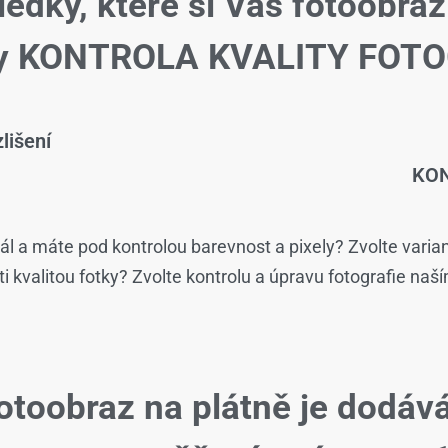
ledky, které si Váš fotoobraz
žby KONTROLA KVALITY FOTO
lišení
KON
ál a máte pod kontrolou barevnost a pixely? Zvolte varia
isti kvalitou fotky? Zvolte kontrolu a úpravu fotografie naš
otoobraz na plátně je dodáv