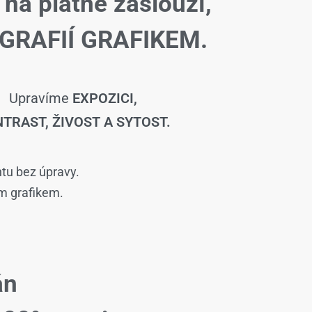
 na plátně zaslouží,
GRAFIÍ GRAFIKEM.
Upravíme
EXPOZICI,
TRAST, ŽIVOST A SYTOST.
ntu bez úpravy.
ím grafikem.
án