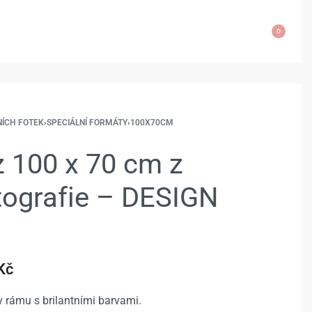
0
NÍCH FOTEK
›
SPECIÁLNÍ FORMÁTY
›
100X70CM
 100 x 70 cm z
otografie – DESIGN
Kč
 rámu s brilantními barvami.