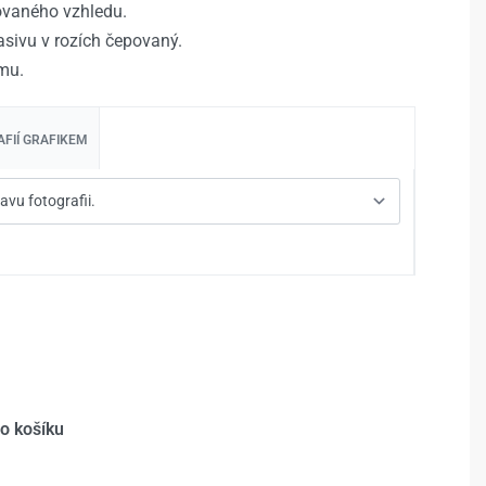
rovaného vzhledu.
sivu v rozích čepovaný.
mu.
FIÍ GRAFIKEM
do košíku