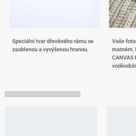
Speciální tvar dřevěného rámu se
Vaše foto
zaoblenou a vyvýšenou hranou.​
matném,
CANVAS P
voděodoln
Mohlo by se Vám líbit…