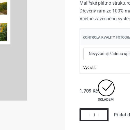
Malířské plátno struktu
1.709
1.709
Kč
Kč
1.959
1.959
Kč
Kč
Dřevěný rám ze 100% ma
Včetně závěsného systé
KONTROLA KVALITY FOTOGRA
Vyčistit
1.709
Kč
SKLADEM
Přidat 