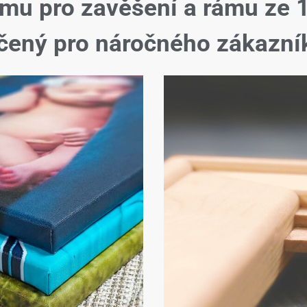
ému pro zavěšení a rámu ze 
čený pro náročného zákazní