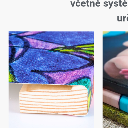
včetně syst
ur