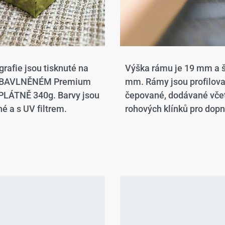
grafie jsou tisknuté na
Výška rámu je 19 mm a š
 BAVLNĚNÉM Premium
mm. Rámy jsou profilov
LÁTNĚ 340g. Barvy jsou
čepované, dodávané vče
é a s UV filtrem.
rohových klínků pro dopn