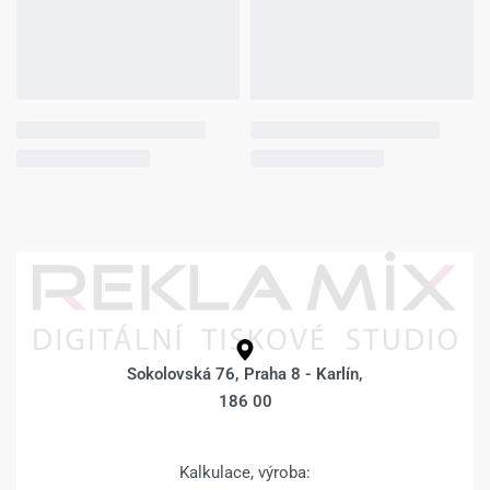
Fotoobraz 100 x 80
Fotoobraz 100 x 80
cm z vlastní
cm z vlastní
fotografie – BOKY
fotografie –
POKRAČUJÍCÍ
DESIGN 1950 –
FOTKA –
1.862
Kč
2.112
Kč
Výběr možností
1.862
Kč
2.112
Kč
Výběr možností
Fotoobraz 100 x 80
Fotoobraz 100 x 80