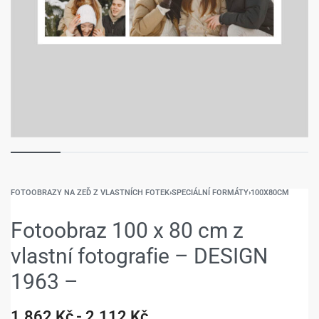
FOTOOBRAZY NA ZEĎ Z VLASTNÍCH FOTEK
›
SPECIÁLNÍ FORMÁTY
›
100X80CM
Fotoobraz 100 x 80 cm z
vlastní fotografie – DESIGN
1963 –
1.862
Kč
2.112
Kč