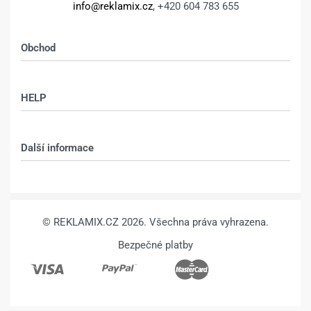
cm z vlastní
cm z vlastní
fotografie –
fotografie – BOKY
DESIGN 1958 –
ZRCADLENÍM –
Sokolovská 76, Praha 8 - Karlín,
186 00
1.862
Kč
2.112
Kč
1.862
Kč
2.112
Kč
Výběr možností
Výběr možností
Kalkulace, výroba:
info@reklamix.cz
, +420 604 783 655
Obchod
Shop
HELP
Můj účet – shop
Kontakt
Další informace