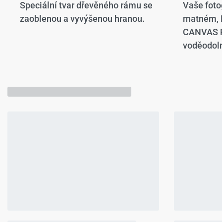
Speciální tvar dřevěného rámu se
Vaše foto
zaoblenou a vyvýšenou hranou.​
matném,
CANVAS P
voděodoln