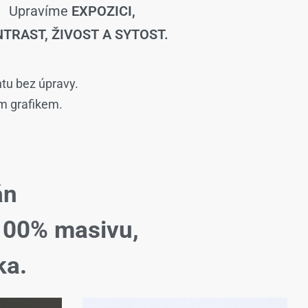
Upravíme
EXPOZICI,
TRAST, ŽIVOST A SYTOST.
ntu bez úpravy.
ím grafikem.
án
100% masivu,
ka.