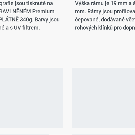
grafie jsou tisknuté na
Výška rámu je 19 mm a š
 BAVLNĚNÉM Premium
mm. Rámy jsou profilov
LÁTNĚ 340g. Barvy jsou
čepované, dodávané vče
é a s UV filtrem.
rohových klínků pro dopn