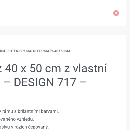
0
NÍCH FOTEK
›
SPECIÁLNÍ FORMÁTY
›
40X50CM
 40 x 50 cm z vlastní
e – DESIGN 717 –
 rámu s brilantními barvami.
rovaného vzhledu.
sivu v rozích čepovaný.