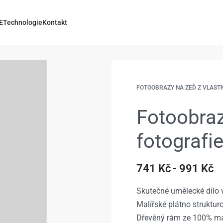
E
Technologie
Kontakt
FOTOOBRAZY NA ZEĎ Z VLAST
Fotoobraz
fotografi
741
Kč
991
Kč
Skutečné umělecké dílo v
Malířské plátno struktu
Dřevěný rám ze 100% ma