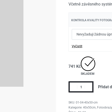
741
741
Kč
Kč
991
991
Kč
Kč
Včetně závěsného systé
KONTROLA KVALITY FOTOGRA
Vyčistit
741
Kč
SKLADEM
Přidat 
01-04-40x50-cm
Kategorie:
40x50cm
,
Fotoobrazy