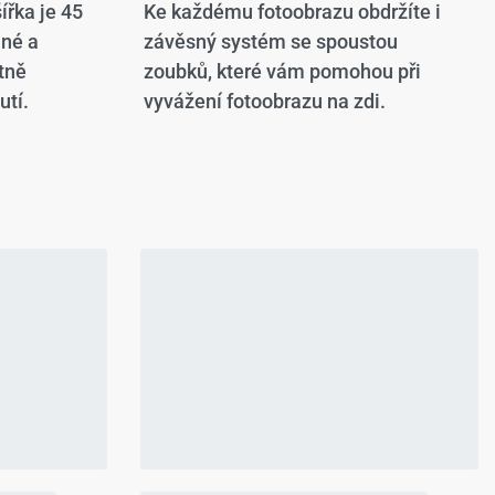
ířka je 45
Ke každému fotoobrazu obdržíte i
ané a
závěsný systém se spoustou
tně
zoubků, které vám pomohou při
utí.
vyvážení fotoobrazu na zdi.