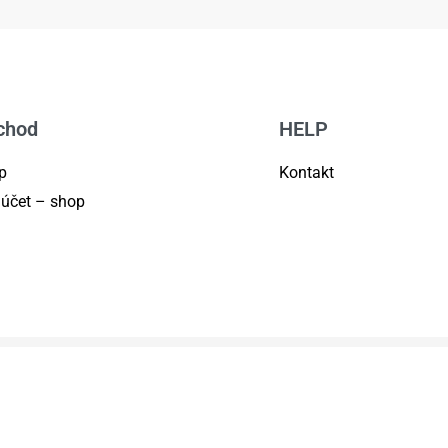
chod
HELP
p
Kontakt
 účet – shop