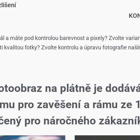
lišení
KON
ál a máte pod kontrolou barevnost a pixely? Zvolte varia
isti kvalitou fotky? Zvolte kontrolu a úpravu fotografie naš
otoobraz na plátně je dodáv
ému pro zavěšení a rámu ze 
čený pro náročného zákazní