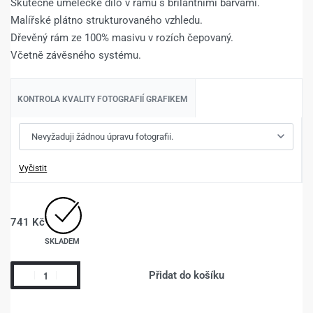
Skutečné umělecké dílo v rámu s brilantními barvami.
Malířské plátno strukturovaného vzhledu.
Dřevěný rám ze 100% masivu v rozích čepovaný.
Včetně závěsného systému.
KONTROLA KVALITY FOTOGRAFIÍ GRAFIKEM
Vyčistit
741
Kč
SKLADEM
Přidat do košíku