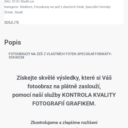
07-01-50x40-cm
Kategorie:
50x40cm
,
Fotoobrazy na zeď z vlastních fotek
,
Speciální formáty
Štítek:
50x40
SDÍLEJTE
Popis
FOTOOBRAZY NA ZEĎ Z VLASTNÍCH FOTEK
›
SPECIÁLNÍ FORMÁTY
›
50X40CM
Získejte skvělé výsledky, které si Váš
fotoobraz na plátně zaslouží,
pomocí naší služby KONTROLA KVALITY
FOTOGRAFIÍ GRAFIKEM.
Zkontrolujeme a zlepšíme rozlišení