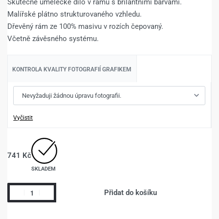
Skutečné umělecké dílo v rámu s brilantními barvami.
Malířské plátno strukturovaného vzhledu.
Dřevěný rám ze 100% masivu v rozích čepovaný.
Včetně závěsného systému.
KONTROLA KVALITY FOTOGRAFIÍ GRAFIKEM
Vyčistit
741
Kč
SKLADEM
Přidat do košíku