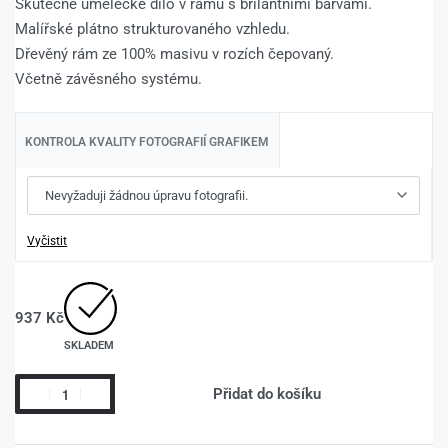
Skutečné umělecké dílo v rámu s brilantními barvami.
Malířské plátno strukturovaného vzhledu.
Dřevěný rám ze 100% masivu v rozích čepovaný.
Včetně závěsného systému.
KONTROLA KVALITY FOTOGRAFIÍ GRAFIKEM
Vyčistit
937
Kč
SKLADEM
Přidat do košíku