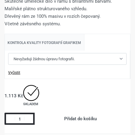
Skutečné umělecké dílo v rámu s brilantními barvami.
Malířské plátno strukturovaného vzhledu.
Dřevěný rám ze 100% masivu v rozích čepovaný.
Včetně závěsného systému.
KONTROLA KVALITY FOTOGRAFIÍ GRAFIKEM
Vyčistit
1.113
Kč
SKLADEM
Přidat do košíku