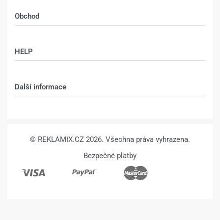
fotografie –
fotografie – BOKY
DESIGN 1015 –
ZRCADLENÍM –
Sokolovská 76, Praha 8 - Karlín,
186 00
1.113
Kč
1.363
Kč
1.113
Kč
1.363
Kč
Výběr možností
Výběr možností
Kalkulace, výroba:
info@reklamix.cz
, +420 604 783 655
Obchod
Shop
HELP
Můj účet – shop
Kontakt
Další informace
Technologie