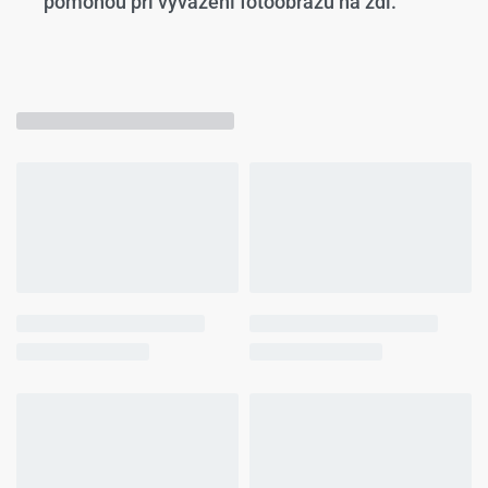
pomohou při vyvážení fotoobrazu na zdi.
Mohlo by se Vám líbit…