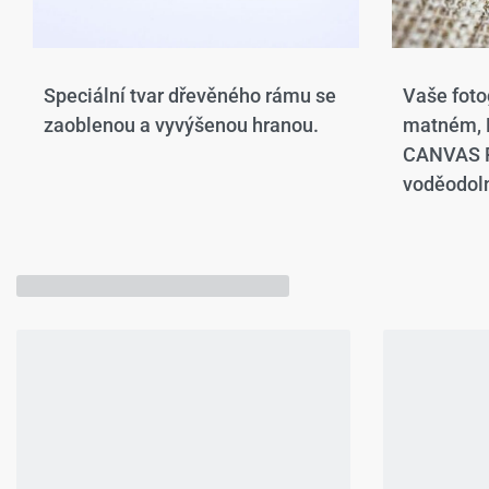
Speciální tvar dřevěného rámu se
Vaše foto
zaoblenou a vyvýšenou hranou.​
matném,
CANVAS P
voděodoln