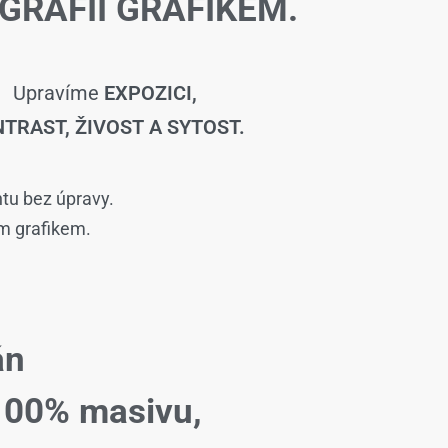
GRAFIÍ GRAFIKEM.
Upravíme
EXPOZICI,
TRAST, ŽIVOST A SYTOST.
ntu bez úpravy.
ím grafikem.
án
100% masivu,