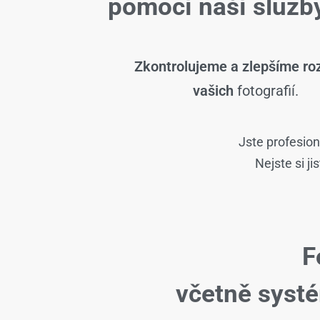
pomocí naší slu
Zkontrolujeme a zlepšíme roz
vašich
fotografií.
Jste profesion
Nejste si j
F
včetně syst