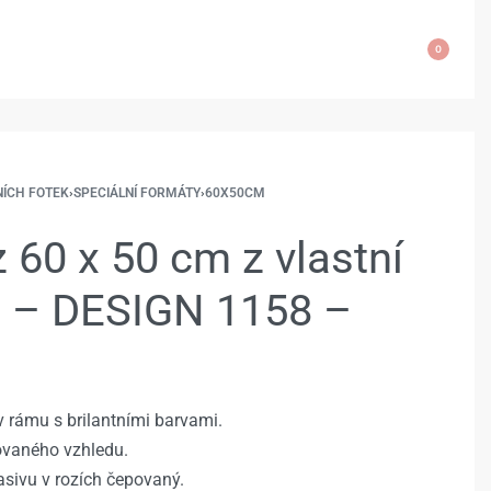
0
NÍCH FOTEK
›
SPECIÁLNÍ FORMÁTY
›
60X50CM
 60 x 50 cm z vlastní
e – DESIGN 1158 –
 rámu s brilantními barvami.
rovaného vzhledu.
sivu v rozích čepovaný.