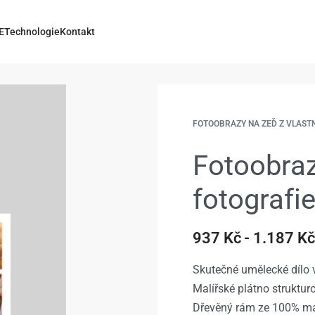
E
Technologie
Kontakt
FOTOOBRAZY NA ZEĎ Z VLAST
Fotoobraz
fotografi
937
Kč
1.187
Kč
Skutečné umělecké dílo v
Malířské plátno struktu
Dřevěný rám ze 100% ma