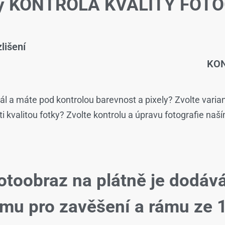
žby KONTROLA KVALITY FOTO
lišení
KON
ál a máte pod kontrolou barevnost a pixely? Zvolte varia
isti kvalitou fotky? Zvolte kontrolu a úpravu fotografie naš
otoobraz na plátně je dodáv
ému pro zavěšení a rámu ze 