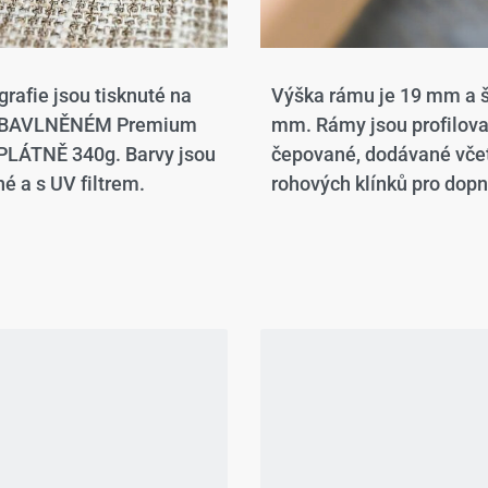
grafie jsou tisknuté na
Výška rámu je 19 mm a š
 BAVLNĚNÉM Premium
mm. Rámy jsou profilov
LÁTNĚ 340g. Barvy jsou
čepované, dodávané vče
é a s UV filtrem.
rohových klínků pro dopn