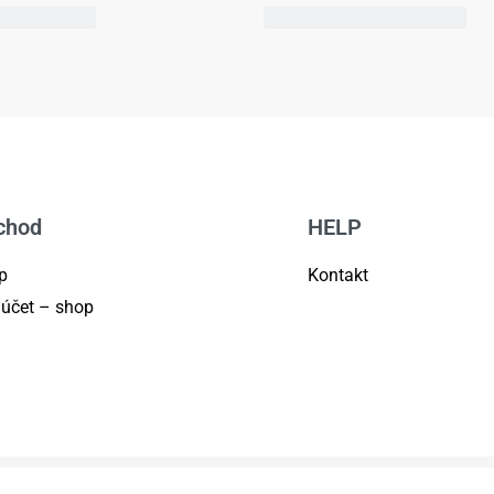
chod
HELP
p
Kontakt
 účet – shop