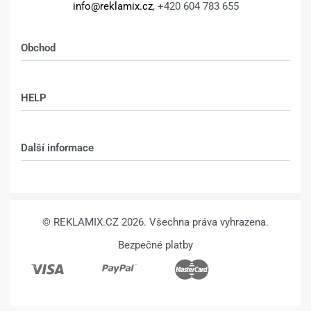
Sokolovská 76, Praha 8 - Karlín,
186 00
Fotoobraz 20 x 20
Fotoobraz 20 x 20
cm z vlastní
cm z vlastní
Kalkulace, výroba:
fotografie –
fotografie –
info@reklamix.cz
, +420 604 783 655
DESIGN 222 –
DESIGN 240 –
Obchod
330
Kč
580
Kč
330
Kč
580
Kč
Výběr možností
Výběr možností
Shop
HELP
Můj účet – shop
Kontakt
Další informace