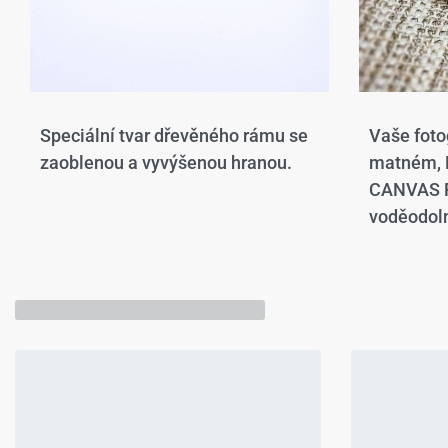
Speciální tvar dřevěného rámu se
Vaše foto
zaoblenou a vyvýšenou hranou.​
matném,
CANVAS P
voděodoln
Mohlo by se Vám líbit…