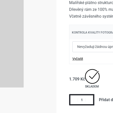
Malířské plátno struktu
1.709
1.709
Kč
Kč
1.959
1.959
Kč
Kč
Dřevěný rám ze 100% ma
Včetně závěsného systé
KONTROLA KVALITY FOTOGRA
Vyčistit
1.709
Kč
SKLADEM
Přidat 