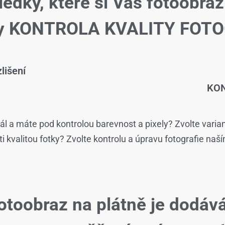
ledky, které si Váš fotoobraz
žby KONTROLA KVALITY FOTO
lišení
KON
ál a máte pod kontrolou barevnost a pixely? Zvolte varia
isti kvalitou fotky? Zvolte kontrolu a úpravu fotografie naš
otoobraz na plátně je dodáv