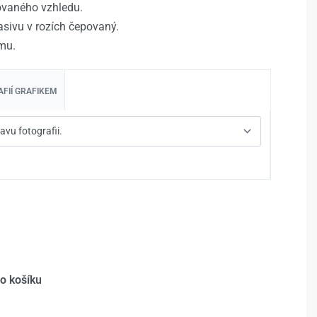
rovaného vzhledu.
sivu v rozích čepovaný.
mu.
FIÍ GRAFIKEM
do košíku