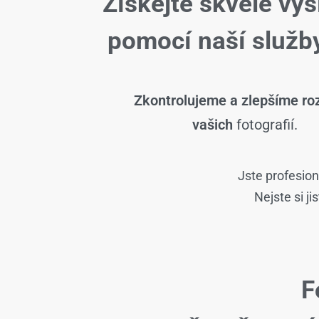
Získejte skvělé výs
pomocí naší slu
Zkontrolujeme a zlepšíme roz
vašich
fotografií.
Jste profesion
Nejste si j
F