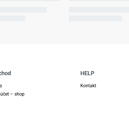
chod
HELP
p
Kontakt
 účet – shop