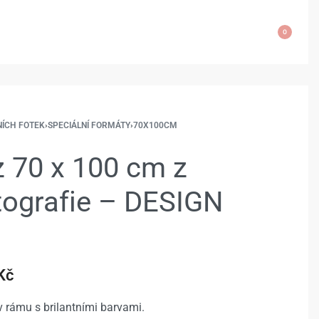
0
NÍCH FOTEK
›
SPECIÁLNÍ FORMÁTY
›
70X100CM
 70 x 100 cm z
otografie – DESIGN
Kč
 rámu s brilantními barvami.