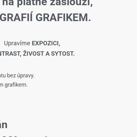
 na plátně zaslouží,
GRAFIÍ GRAFIKEM.
Upravíme
EXPOZICI,
TRAST, ŽIVOST A SYTOST.
ntu bez úpravy.
ím grafikem.
án