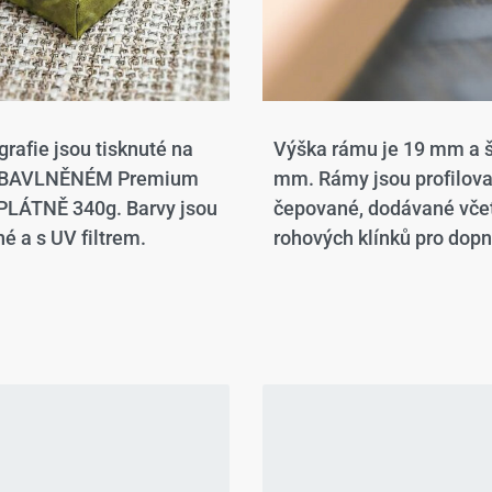
grafie jsou tisknuté na
Výška rámu je 19 mm a š
 BAVLNĚNÉM Premium
mm. Rámy jsou profilov
LÁTNĚ 340g. Barvy jsou
čepované, dodávané vče
é a s UV filtrem.
rohových klínků pro dopn