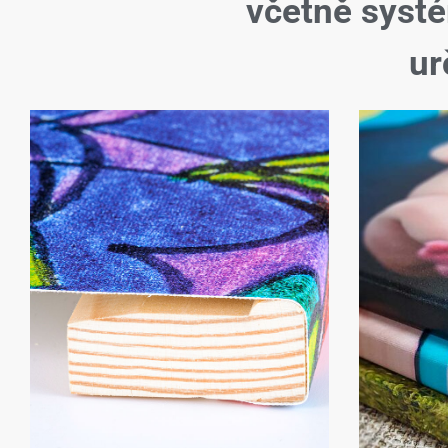
včetně syst
ur