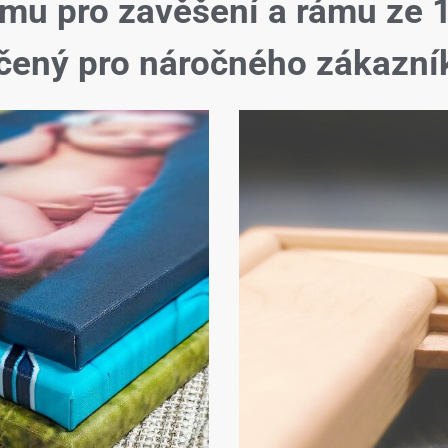
ému pro zavěšení a rámu ze 
čený pro náročného zákazní