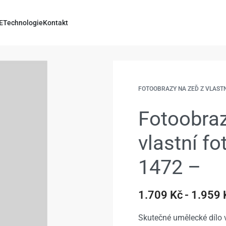
E
Technologie
Kontakt
FOTOOBRAZY NA ZEĎ Z VLAST
Fotoobraz
vlastní f
1472 –
1.709
Kč
1.959
Skutečné umělecké dílo v