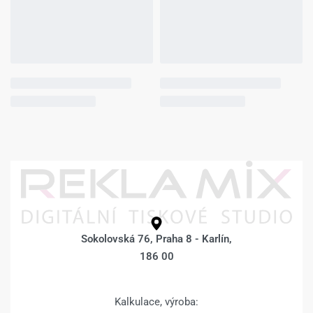
Fotoobraz 70 x 100
Fotoobraz 70 x 100
cm z vlastní
cm z vlastní
fotografie –
fotografie – BOKY
DESIGN 1472 –
POKRAČUJÍCÍ
FOTKA –
1.709
Kč
1.959
Kč
Výběr možností
1.709
Kč
1.959
Kč
Výběr možností
Fotoobraz 70 x 100
Fotoobraz 70 x 100