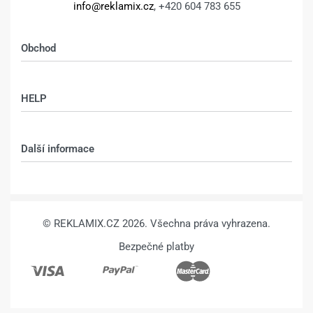
cm z vlastní
cm z vlastní
fotografie – BOKY
fotografie –
ZRCADLENÍM –
DESIGN 1480 –
Sokolovská 76, Praha 8 - Karlín,
186 00
1.709
Kč
1.959
Kč
1.709
Kč
1.959
Kč
Výběr možností
Výběr možností
Kalkulace, výroba:
info@reklamix.cz
, +420 604 783 655
Obchod
Shop
HELP
Můj účet – shop
Kontakt
Další informace