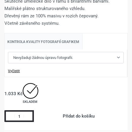
Skutečné umělecké dílo v rámu s brilantními barvami.
Malířské plátno strukturovaného vzhledu.
Dřevěný rám ze 100% masivu v rozích čepovaný.
Včetně závěsného systému.
KONTROLA KVALITY FOTOGRAFIÍ GRAFIKEM
Vyčistit
1.033
Kč
SKLADEM
Přidat do košíku