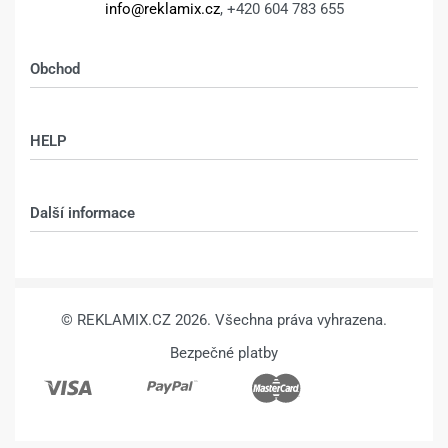
cm z vlastní
cm z vlastní
fotografie –
fotografie –
DESIGN 1658 –
DESIGN 1650 –
Sokolovská 76, Praha 8 - Karlín,
186 00
1.862
Kč
2.112
Kč
1.862
Kč
2.112
Kč
Výběr možností
Výběr možností
Kalkulace, výroba:
info@reklamix.cz
, +420 604 783 655
Obchod
Shop
HELP
Můj účet – shop
Kontakt
Další informace