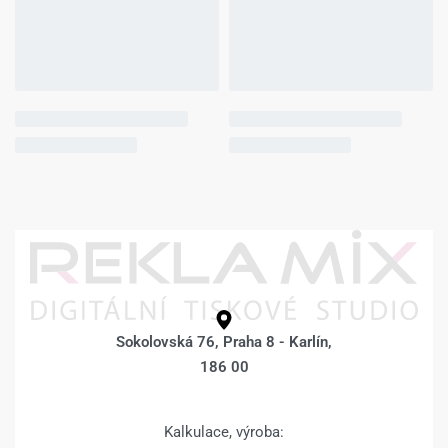
Fotoobraz 80 x 100
Fotoobraz 80 x 100
cm z vlastní
cm z vlastní
fotografie – BOKY
fotografie – BOKY
POKRAČUJÍCÍ
ZRCADLENÍM –
FOTKA –
1.862
Kč
2.112
Kč
Výběr možností
1.862
Kč
2.112
Kč
Výběr možností
Fotoobraz 80 x 100
Fotoobraz 80 x 100