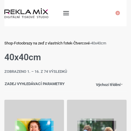
0
Shop
›
Fotoobrazy na zeď z vlastních fotek
›
Čtvercové
›
40x40cm
40x40cm
ZOBRAZENO 1. – 16. Z 74 VÝSLEDKŮ
ZADEJ VYHLEDÁVACÍ PARAMETRY
Výchozí třídění