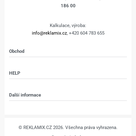
186 00
Kalkulace, výroba:
info@reklamix.cz
, +420 604 783 655
Obchod
Shop
HELP
Můj účet – shop
Kontakt
Další informace
Technologie
VŠEOBECNÉ OBCHODNÍ PODMÍNKY
© REKLAMIX.CZ 2026. Všechna práva vyhrazena.