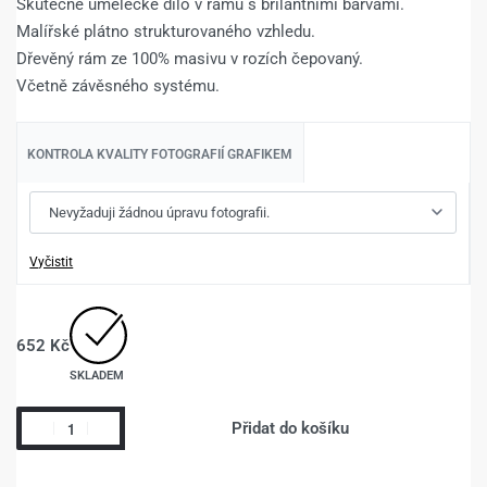
Skutečné umělecké dílo v rámu s brilantními barvami.
Malířské plátno strukturovaného vzhledu.
Dřevěný rám ze 100% masivu v rozích čepovaný.
Včetně závěsného systému.
KONTROLA KVALITY FOTOGRAFIÍ GRAFIKEM
Vyčistit
652
Kč
SKLADEM
Přidat do košíku