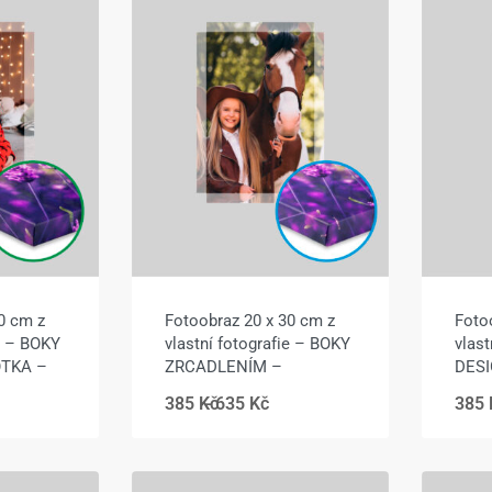
0 cm z
Fotoobraz 20 x 30 cm z
Foto
ie – BOKY
vlastní fotografie – BOKY
vlast
OTKA –
ZRCADLENÍM –
DESI
385
Kč
635
Kč
385