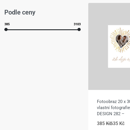
Podle ceny
385
3103
Fotoobraz 20 x 3
vlastní fotografi
DESIGN 282 –
385
Kč
635
Kč