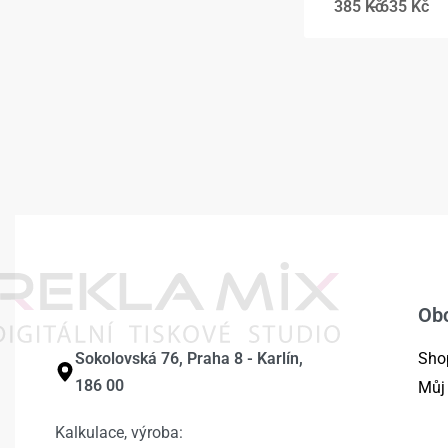
385
Kč
635
Kč
Ob
Sokolovská 76, Praha 8 - Karlín,
Sho
186 00
Můj
Kalkulace, výroba: