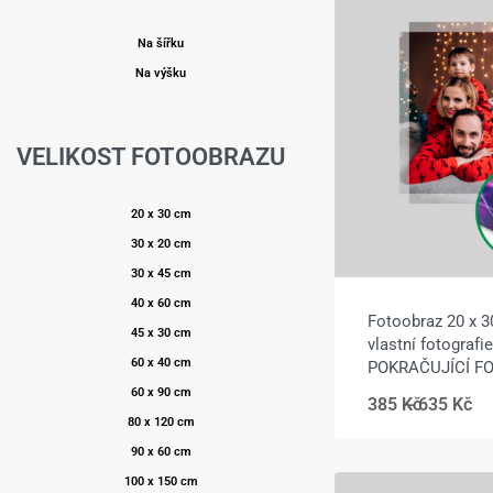
Na šířku
Na výšku
VELIKOST FOTOOBRAZU
20 x 30 cm
30 x 20 cm
30 x 45 cm
40 x 60 cm
Fotoobraz 20 x 3
45 x 30 cm
vlastní fotograf
60 x 40 cm
POKRAČUJÍCÍ F
60 x 90 cm
385
Kč
635
Kč
80 x 120 cm
90 x 60 cm
100 x 150 cm