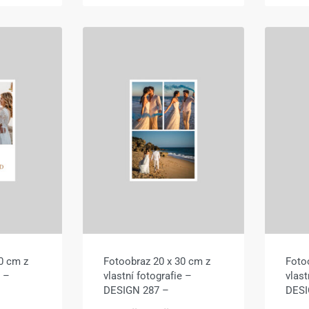
0 cm z
Fotoobraz 20 x 30 cm z
Foto
e –
vlastní fotografie –
vlast
DESIGN 287 –
DESI