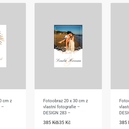
0 cm z
Fotoobraz 20 x 30 cm z
Foto
e –
vlastní fotografie –
vlast
DESIGN 283 –
DESI
385
Kč
635
Kč
385