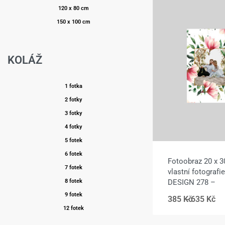
120 x 80 cm
150 x 100 cm
KOLÁŽ
1 fotka
2 fotky
3 fotky
4 fotky
5 fotek
6 fotek
Fotoobraz 20 x 3
7 fotek
vlastní fotografi
8 fotek
DESIGN 278 –
9 fotek
385
Kč
635
Kč
12 fotek