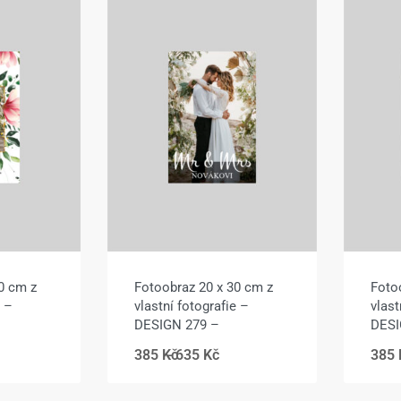
0 cm z
Fotoobraz 20 x 30 cm z
Foto
e –
vlastní fotografie –
vlast
DESIGN 279 –
DESI
385
Kč
635
Kč
385