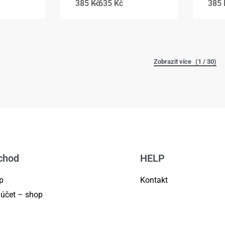
385
Kč
635
Kč
385
(1 / 30)
chod
HELP
p
Kontakt
 účet – shop