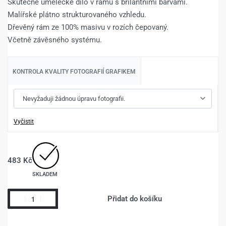
Skutečné umělecké dílo v rámu s brilantními barvami.
Malířské plátno strukturovaného vzhledu.
Dřevěný rám ze 100% masivu v rozích čepovaný.
Včetně závěsného systému.
KONTROLA KVALITY FOTOGRAFIÍ GRAFIKEM
Vyčistit
483
Kč
SKLADEM
Přidat do košíku