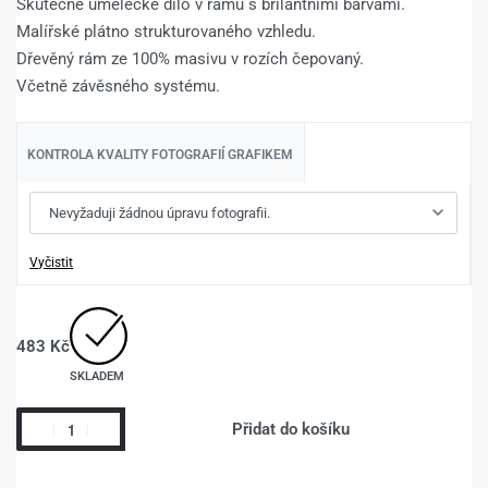
Skutečné umělecké dílo v rámu s brilantními barvami.
Malířské plátno strukturovaného vzhledu.
Dřevěný rám ze 100% masivu v rozích čepovaný.
Včetně závěsného systému.
KONTROLA KVALITY FOTOGRAFIÍ GRAFIKEM
Vyčistit
483
Kč
SKLADEM
Přidat do košíku