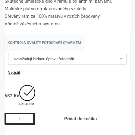
Skutečné umělecké dílo v rámu s brilantními barvami.
Malířské plátno strukturovaného vzhledu.
Dřevěný rám ze 100% masivu v rozích čepovaný.
Včetně závěsného systému.
KONTROLA KVALITY FOTOGRAFIÍ GRAFIKEM
Vyčistit
652
Kč
SKLADEM
Přidat do košíku